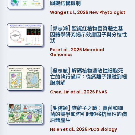
關鍵結構機制
Wang et al., 2026 New Phytologist
[郭志鴻] 聖誕紅植物菌質體之基
因體學研究揭示效應因子與分枝性
狀
Pei et al., 2026 Microbial
Genomics
[吳志航] 解碼植物過敏性細胞死
亡的執行過程：從鈣離子訊號到細
胞崩解
Chen, Lin et al., 2026 PNAS
[謝侑穎] 鎂離子之戰：真菌和細
菌的競爭如何引起超強抗藥性的病
原體產生
Hsieh et al., 2026 PLOS Biology