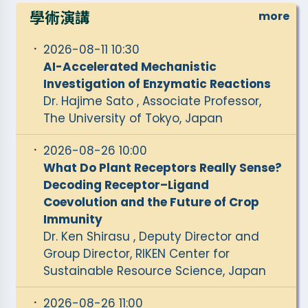
2026年中研院植微所「暑期大學生培育計
學術演講
more
畫」錄取名單
2026-08-11 10:30
2026 AS-KAIST Bilateral Symposium:
AI-Accelerated Mechanistic
Integrative Biology of Brain, Genome,
Investigation of Enzymatic Reactions
and Metabolism
Dr. Hajime Sato , Associate Professor,
The University of Tokyo, Japan
新型掃描式電子顯微鏡(Zeiss GeminiSEM
360)開放公告
2026-08-26 10:00
What Do Plant Receptors Really Sense?
Decoding Receptor–Ligand
Coevolution and the Future of Crop
Immunity
Dr. Ken Shirasu , Deputy Director and
Group Director, RIKEN Center for
Sustainable Resource Science, Japan
2026-08-26 11:00