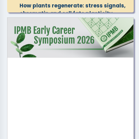
How plants regenerate: stress signals,
chromatin and cell fate plasticity
Dr. Keiko Sugimoto , Team Director,
RIKEN Center for Sustainable Resource
Science, Japan
2026-09-11 10:30
TBD
Dr. Chia-Yang Chen , Dr. Chin-Min
Kimmy Ho
2026-09-11 10:30
TBD
Teng-Kuei Huang , Dr. Erh-Min Lai
2026-09-18 10:30
One-tip strategy for streamlined plant
dual PTM proteomics