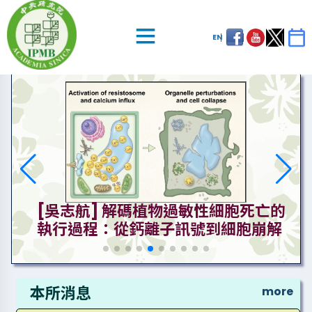
EN
[吳志航] 解碼植物過敏性細胞死亡的
執行過程：從鈣離子訊號到細胞崩解
本所消息
more