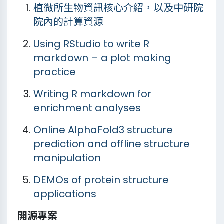
植微所生物資訊核心介紹，以及中研院
院內的計算資源
Using RStudio to write R
markdown – a plot making
practice
Writing R markdown for
enrichment analyses
Online AlphaFold3 structure
prediction and offline structure
manipulation
DEMOs of protein structure
applications
開源專案