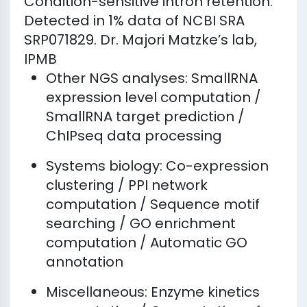
Condition-sensitive intron retention.
Detected in 1% data of NCBI SRA
SRP071829. Dr. Majori Matzke’s lab,
IPMB
Other NGS analyses: SmallRNA
expression level computation /
SmallRNA target prediction /
ChIPseq data processing
Systems biology: Co-expression
clustering / PPI network
computation / Sequence motif
searching / GO enrichment
computation / Automatic GO
annotation
Miscellaneous: Enzyme kinetics