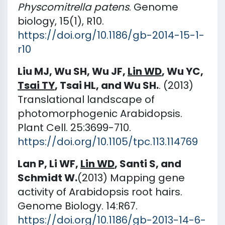
Physcomitrella patens
. Genome
biology, 15(1), R10.
https://doi.org/10.1186/gb-2014-15-1-
r10
Liu MJ, Wu SH, Wu JF,
Lin WD
, Wu YC,
Tsai TY
, Tsai HL, and Wu SH.
. (2013)
Translational landscape of
photomorphogenic Arabidopsis.
Plant Cell. 25:3699-710.
https://doi.org/10.1105/tpc.113.114769
Lan P, Li WF,
Lin WD
, Santi S, and
Schmidt W.
(2013) Mapping gene
activity of Arabidopsis root hairs.
Genome Biology. 14:R67.
https://doi.org/10.1186/gb-2013-14-6-