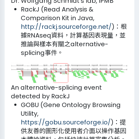
Dr. Wolfgang Schmidt’s lab, IPMB
RackJ (Read Analysis &
Comparison Kit in Java,
http://rackj.sourceforge.net/
)：根
據RNAseq資料，計算基因表現量，並
推論與樣本有關之alternative-
splicing事件。
An alternative-splicing event
detected by RackJ
GOBU (Gene Ontology Browsing
Utility,
https://gobu.sourceforge.io/
)：提
供友善的圖形化使用者介面以操作基因