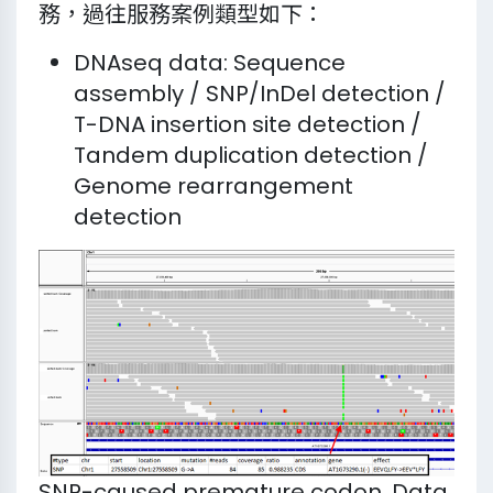
務，過往服務案例類型如下：
DNAseq data: Sequence
assembly / SNP/InDel detection /
T-DNA insertion site detection /
Tandem duplication detection /
Genome rearrangement
detection
SNP-caused premature codon. Data