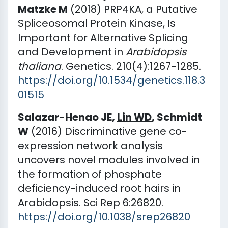
Matzke M
(2018) PRP4KA, a Putative
Spliceosomal Protein Kinase, Is
Important for Alternative Splicing
and Development in
Arabidopsis
thaliana
. Genetics. 210(4):1267-1285.
https://doi.org/10.1534/genetics.118.3
01515
Salazar-Henao JE,
Lin WD
, Schmidt
W
(2016) Discriminative gene co-
expression network analysis
uncovers novel modules involved in
the formation of phosphate
deficiency-induced root hairs in
Arabidopsis. Sci Rep 6:26820.
https://doi.org/10.1038/srep26820