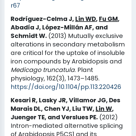
r67
Rodríguez-Celma J,
Lin WD
,
Fu GM
,
Abadía J, López-Millán AF, and
Schmidt W.
(2013) Mutually exclusive
alterations in secondary metabolism
are critical for the uptake of insoluble
iron compounds by Arabidopsis and
Medicago truncatula
. Plant
physiology, 162(3), 1473–1485.
https://doi.org/10.1104/pp.113.220426
Kesari R, Lasky JR, Villamor JG, Des
Marais DL, Chen YJ, Liu TW,
Lin W
,
Juenger TE, and Verslues PE.
(2012)
Intron-mediated alternative splicing
of Arabidopsis P5CS1 and its