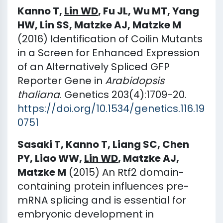
Kanno T,
Lin WD
, Fu JL, Wu MT, Yang
HW, Lin SS, Matzke AJ, Matzke M
(2016) Identification of Coilin Mutants
in a Screen for Enhanced Expression
of an Alternatively Spliced GFP
Reporter Gene in
Arabidopsis
thaliana
. Genetics 203(4):1709-20.
https://doi.org/10.1534/genetics.116.19
0751
Sasaki T, Kanno T, Liang SC, Chen
PY, Liao WW,
Lin WD
, Matzke AJ,
Matzke M
(2015) An Rtf2 domain-
containing protein influences pre-
mRNA splicing and is essential for
embryonic development in