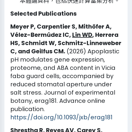
本體論資料，包括快速計算富集分析。
Selected Publications
Meyer P, Carpentier S, Mithöfer A,
Vélez-Bermúdez IC,
Lin WD
, Herrera
HS, Schmidt W, Schmitz-Linneweber
C, and Geilfus CM.
(2026) Apoplastic
pH modulates gene expression,
proteome, and ABA content in Vicia
faba guard cells, accompanied by
reduced stomatal aperture under
salt stress. Journal of experimental
botany, erag181. Advance online
publication.
https://doi.org/10.1093/jxb/erag181
Shrestha R, Reyes AV, Carey S,