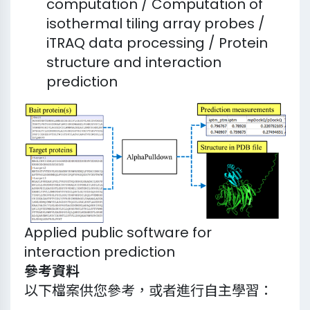
computation / Computation of
isothermal tiling array probes /
iTRAQ data processing / Protein
structure and interaction
prediction
Applied public software for
interaction prediction
參考資料
以下檔案供您參考，或者進行自主學習：