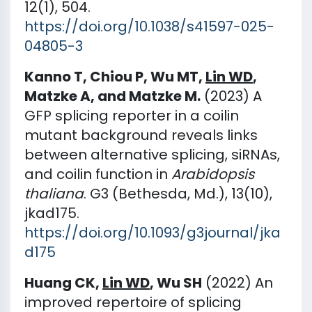
12(1), 504.
https://doi.org/10.1038/s41597-025-
04805-3
Kanno T, Chiou P, Wu MT,
Lin WD
,
Matzke A, and Matzke M.
(2023) A
GFP splicing reporter in a coilin
mutant background reveals links
between alternative splicing, siRNAs,
and coilin function in
Arabidopsis
thaliana
. G3 (Bethesda, Md.), 13(10),
jkad175.
https://doi.org/10.1093/g3journal/jka
d175
Huang CK,
Lin WD
, Wu SH
(2022) An
improved repertoire of splicing