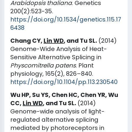
Arabidopsis thaliana
. Genetics
200(2):523-35.
https://doi.org/10.1534/genetics.115.17
6438
Chang CY,
Lin WD
, and Tu SL.
(2014)
Genome-Wide Analysis of Heat-
Sensitive Alternative Splicing in
Physcomitrella patens
. Plant
physiology, 165(2), 826–840.
https://doi.org/10.1104/pp.113.230540
Wu HP, Su YS, Chen HC, Chen YR, Wu
CC,
Lin WD
, and Tu SL.
(2014)
Genome-wide analysis of light-
regulated alternative splicing
mediated by photoreceptors in