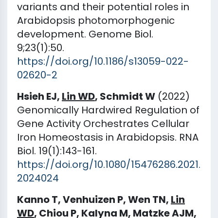
variants and their potential roles in
Arabidopsis photomorphogenic
development. Genome Biol.
9;23(1):50.
https://doi.org/10.1186/s13059-022-
02620-2
Hsieh EJ,
Lin WD
, Schmidt W
(2022)
Genomically Hardwired Regulation of
Gene Activity Orchestrates Cellular
Iron Homeostasis in Arabidopsis. RNA
Biol. 19(1):143-161.
https://doi.org/10.1080/15476286.2021.
2024024
Kanno T, Venhuizen P, Wen TN,
Lin
WD
, Chiou P, Kalyna M, Matzke AJM,