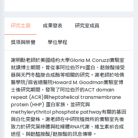
研究主題
成果發表
研究室成員
獎項與榮譽
學位學程
謝明勳老師於美國紐約大學Gloria M. Coruzzi實驗室
就讀博士期間，曾從事阿拉伯芥PII蛋白、麩胺酸接受
器與天門冬醯胺合成酶等相關的研究。謝老師於哈佛
醫學院/麻省總醫院Howard M. Goodman實驗室博
士後研究期間，發現了阿拉伯芥的ACT domain
repeat (ACR)與heptahelical transmembrane
protein (HHP) 蛋白家族，並研究與
methylerythritol phosphate pathway有關的基因
與白化突變株。謝老師在中研院植微所的實驗室先後
致力於研究葉綠體與粒線體RNA代謝、維生素B1合成
途徑、與麩醯胺酸/麩胺酸的訊息傳導。