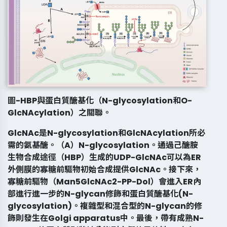
圖-HBP與蛋白質醣基化（N-glycosylation和O-
GlcNAcylation）之關聯。
GlcNAc是N-glycosylation和GlcNAcylation所必
需的氨基醣。（A）N-glycosylation。通過己醣胺
生物合成途徑（HBP）生成的UDP-GlcNAc可以為ER
外側膜的寡糖前驅物初始合成提供GlcNAc。接下來，
寡糖前驅物（Man5GlcNAc2-PP-Dol）會進入ER內
部進行進一步的N-glycan修飾和蛋白質醣基化(N-
glycosylation)。複雜型和混合型的N-glycan的修
飾則發生在Golgi apparatus中。最後，帶有成熟N-