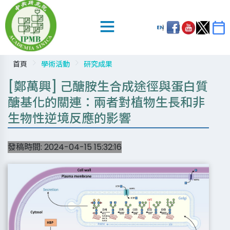
EN
首頁
學術活動
研究成果
[鄭萬興] 己醣胺生合成途徑與蛋白質
醣基化的關連：兩者對植物生長和非
生物性逆境反應的影響
發稿時間:
2024-04-15 15:32:16