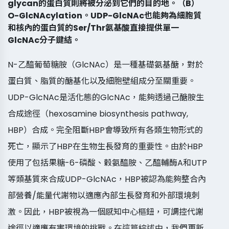
glycan的蛋白質則將被分泌到它們的目的地。（B）
O-GlcNAcylation。UDP-GlcNAc也能夠為細胞質
和核內的蛋白質的Ser/Thr氨基酸直接提供單一
GlcNAc分子鍵結。
N-乙醯葡萄糖胺（GlcNAc）是一種基礎氨基醣，對於
蛋白質、脂質的醣基化以及細胞壁組成分至關重要。
UDP-GlcNAc是活化態的GlcNAc，能夠透過己醣胺生
合成途徑（hexosamine biosynthesis pathway,
HBP）合成。完全阻斷HBP會導致所有各類生物形式的
死亡，顯示了HBP在生物生長發育的重要性。由於HBP
使用了包括果糖-6-磷酸、穀氨醯胺、乙醯輔酶A和UTP
等類基質來合成UDP-GlcNAc，HBP被認為能夠整合內
部營養/能量代謝物以適應內部生長發育和外部環境刺
激。因此，HBP被視為一個感知中心樞鈕，可調控代謝
途徑以適應有害環境的挑戰。在這篇綜述中，我們更新