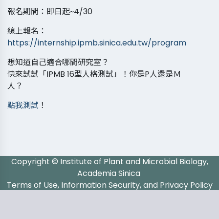
報名期間：即日起~4/30
線上報名：
https://internship.ipmb.sinica.edu.tw/program
想知道自己適合哪間研究室？
快來試試「IPMB 16型人格測試」！你是P人還是Ｍ
人？
點我測試
！
Copyright © Institute of Plant and Microbial Biology,
Academia Sinica
Terms of Use, Information Security, and Privacy Policy
Address：128 Sec. 2, Academia Rd, Nankang, Taipei 115201
Taiwan